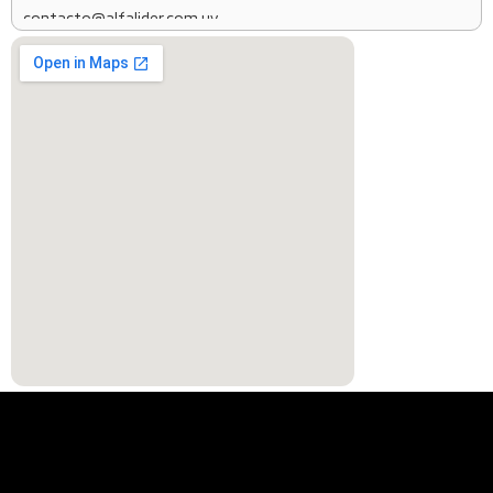
contacto@alfalider.com.uy
091820207
Aristegui Automóviles
Colonia
Ruta 22 km 36, Tarariras
andres@aristeguiautomoviles.com.uy
099574296
Autostore
Colonia
Aparicio Saravia 994, 70000 Col. del Sacramento,
Departamento de Colonia
gaston.muras@autostore.com.uy
097450038