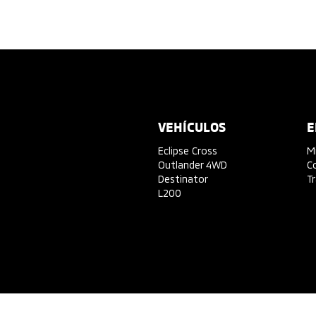
VEHÍCULOS
E
Eclipse Cross
M
Outlander 4WD
C
Destinator
T
L200