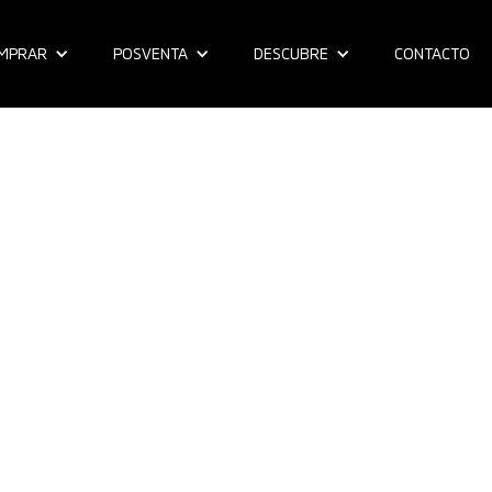
MPRAR
POSVENTA
DESCUBRE
CONTACTO
e. Con la New Outlander tendrás un
 de conducir.